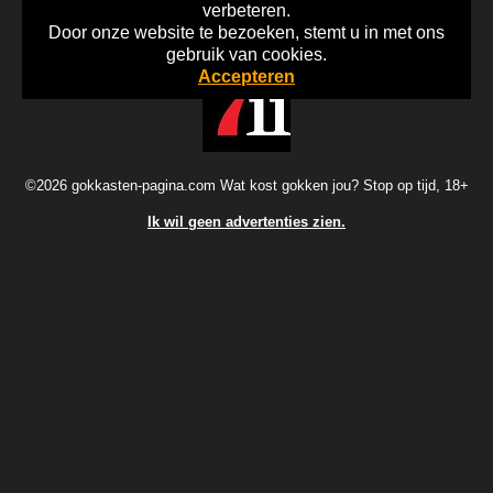
verbeteren.
Door onze website te bezoeken, stemt u in met ons
Home
Disclaimer
Gok Info
gebruik van cookies.
Accepteren
©2026 gokkasten-pagina.com Wat kost gokken jou? Stop op tijd, 18+
Ik wil geen advertenties zien.