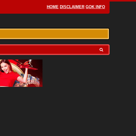
HOME
DISCLAIMER
GOK INFO