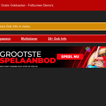
Gratis Gokkasten - Fullscreen Demo's
 onze Gok Info in menu.
gaways
Multiplayer
18+ Gok Info