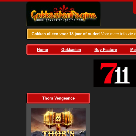
Gokken alleen voor 18 jaar of ouder
! Voor meer info zie
Home
Gokkasten
Buy Feature
Me
Amatic
Arcade
Barcrest
BF Games
Cherryplay
Christmas
Thors Vengeance
Classics
Eurocoin
Gamomat
Greentube