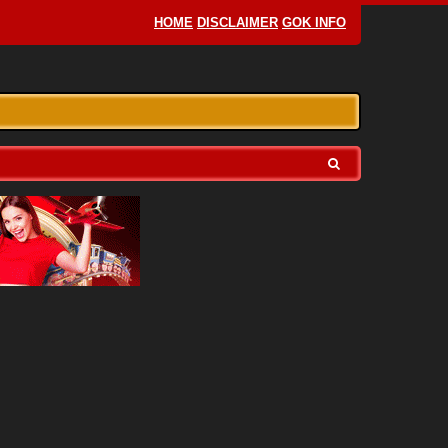
HOME
DISCLAIMER
GOK INFO