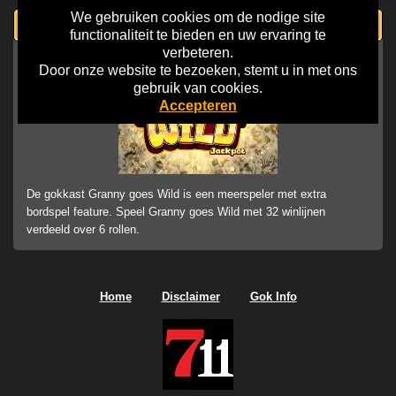
We gebruiken cookies om de nodige site
Granny goes Wild
functionaliteit te bieden en uw ervaring te
verbeteren.
Door onze website te bezoeken, stemt u in met ons
gebruik van cookies.
Accepteren
De gokkast Granny goes Wild is een meerspeler met extra
bordspel feature. Speel Granny goes Wild met 32 winlijnen
verdeeld over 6 rollen.
Home
Disclaimer
Gok Info