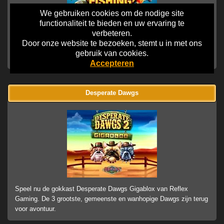
We gebruiken cookies om de nodige site
functionaliteit te bieden en uw ervaring te
verbeteren.
Speel nu gratis de Big Game Fishing TopHit demo gokkast van
Door onze website te bezoeken, stemt u in met ons
Reflex Gaming. Deze Casino slot heeft 5 rollen met 20 winlijnen.
gebruik van cookies.
Accepteren
Desperate Dawgs
Speel nu de gokkast Desperate Dawgs Gigablox van Reflex
Gaming. De 3 grootste, gemeenste en wanhopige Dawgs zijn terug
voor avontuur.