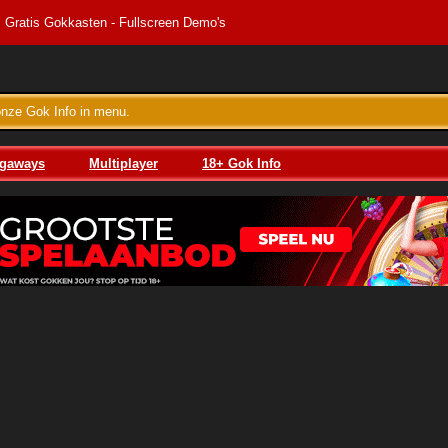
Gratis Gokkasten - Fullscreen Demo's
 onze Gok Info in menu.
gaways
Multiplayer
18+ Gok Info