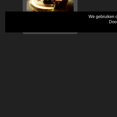
Jackpot
Merkur
Microgaming
We gebruiken co
Speel nu Lightning Roulette in
Door
het revolutionaire Live Casino.
Netent
Lightning Roulette is echt...
PlayNgo
Pragmatic
Red Tiger
Reflex Gaming
Spinomenal
Stakelogic
Super Stake
Wazdan
WMS Williams
Yggdrasil